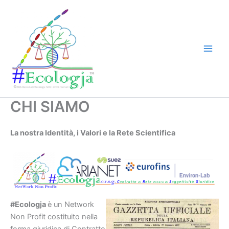
Skip
to
content
CHI SIAMO
La nostra Identità, i Valori e la Rete Scientifica
#Ecologja
è un Network
Non Profit costituito nella
forma giuridica di Contratto