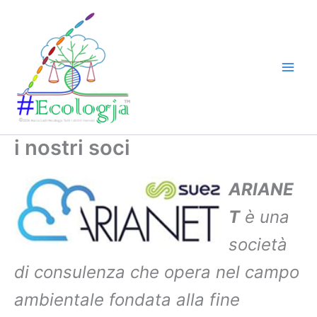
Vai
al
contenuto
i nostri soci
ARIANE
T
è una
società
di consulenza che opera nel campo
ambientale fondata alla fine