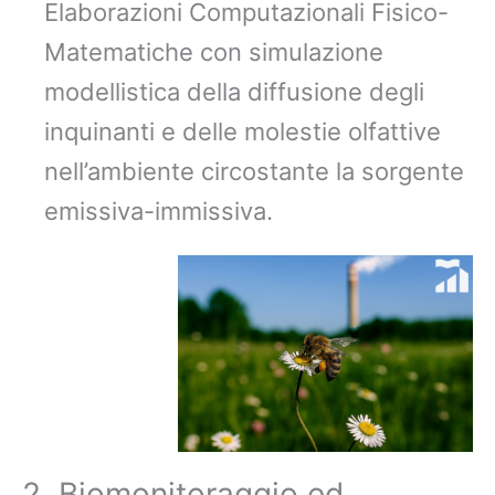
Elaborazioni Computazionali Fisico-
Matematiche con simulazione
modellistica della diffusione degli
inquinanti e delle molestie olfattive
nell’ambiente circostante la sorgente
emissiva-immissiva.
2. Biomonitoraggio ed